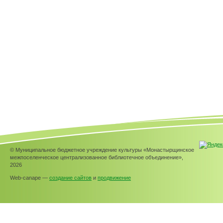
© Муниципальное бюджетное учреждение культуры «Монастырщинское
межпоселенческое централизованное библиотечное объединение»,
2026
Web-canape —
создание сайтов
и
продвижение