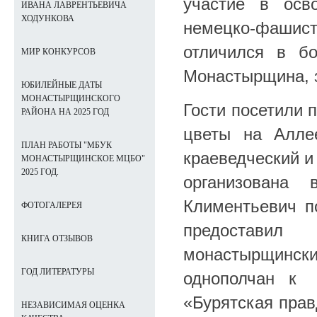
участие в осв
ИВАНА ЛАВРЕНТЬЕВИЧА
ХОДУНКОВА
немецко-фаши
отличился в б
МИР КОНКУРСОВ
Монастырщина, з
ЮБИЛЕЙНЫЕ ДАТЫ
МОНАСТЫРЩИНСКОГО
Гости посетили 
РАЙОНА НА 2025 ГОД
цветы на Алле
ПЛАН РАБОТЫ "МБУК
краеведческий и
МОНАСТЫРЩИНСКОЕ МЦБО"
2025 ГОД.
организована
Климентьевич п
ФОТОГАЛЕРЕЯ
предоставил
КНИГА ОТЗЫВОВ
монастырщински
ГОД ЛИТЕРАТУРЫ
однополчан к 
«Бурятская прав
НЕЗАВИСИМАЯ ОЦЕНКА