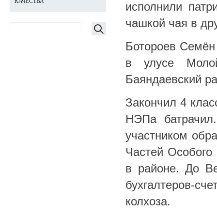
КАЧЕСТВА
исполнили патр
чашкой чая в др
Ботороев Семён 
в улусе Моло
Баяндаевский ра
Закончил 4 клас
НЭПа батрачил.
участником обр
Частей Особого
в районе. До В
бухгалтеров-сч
колхоза.