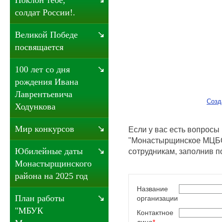
Поклон тебе,
солдат России!.
Великой Победе
посвящается
100 лет со дня
рождения Ивана
Лаврентьевича
Созд
Ходункова
Мир конкурсов
Если у вас есть вопрос
"Монастырщинское МЦБО
Юбилейные даты
сотрудникам, заполнив п
Монастырщинского
района на 2025 год
Название
План работы
организации
"МБУК
Контактное
лицо
*