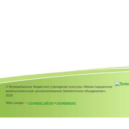
© Муниципальное бюджетное учреждение культуры «Монастырщинское
межпоселенческое централизованное библиотечное объединение»,
2026
Web-canape —
создание сайтов
и
продвижение