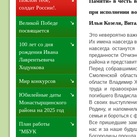
Поклон тебе,
Памяти» в честь в
солдат России!.
при исполнении во
Ильи Козеля, Вит
Великой Победе
посвящается
Это невероятно важ
Их имена навсегда в
100 лет со дня
навсегда останутс
рождения Ивана
преданности Отчизн
Лаврентьевича
района и представи
Ходункова
Перед собравшимис
Смоленской област
Мир конкурсов
области Владимир Х
труда и правоохра
Юбилейные даты
погибшего Владисла
Монастырщинского
В своих выступлени
Родину, и напомнил
района на 2025 год
семьи и бороться с
Все пришедшие заме
План работы
нас и за наше буду
"МБУК
Богородицы прошла 