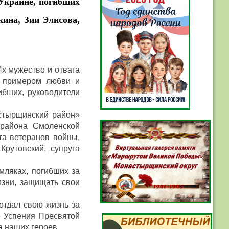
 Украине, погибших
кина, Зии Элисова,
Их мужество и отвага
ь примером любви и
ибших, руководители
стырщинский район»
 района Смоленской
та ветеранов войны,
рутовский, супруга
мляках, погибших за
изни, защищать свои
отдал свою жизнь за
е Успения Пресвятой
 наших героев.