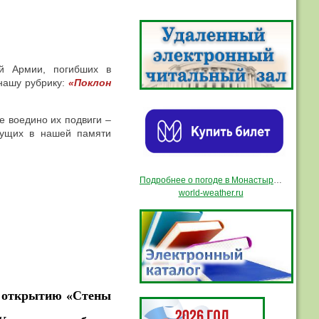
ой Армии, погибших в
нашу рубрику:
«Поклон
е воедино их подвиги –
ивущих в нашей памяти
Подробнее о погоде в Монастырщине
world-weather.ru
ое открытию «Стены