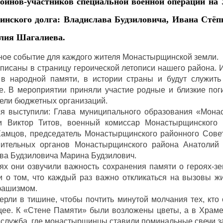
оинов-участников специальной военной операции на
инского долга: Владислава Будзиловича, Ивана Стёп
алия Шагалиева.
ное событие для каждого жителя Монастырщинской земли.
писаны в страницу героической летописи нашего района. 
я в народной памяти, в истории страны и будут служит
е. В мероприятии приняли участие родные и близкие пог
тели бюджетных организаций.
я выступили: Глава муниципального образования «Мона
и Виктор Титов, военный комиссар Монастырщинского
амцов, председатель Монастырщинского районного Сове
нительных органов Монастырщинского района Анатолий К
ва Будзиловича Марина Будзилович.
ях они озвучили важность сохранения памяти о героях-зе
и о том, что каждый раз важно откликаться на вызовы ж
 фашизмом.
рли в тишине, чтобы почтить минутой молчания тех, кто 
щее. К «Стене Памяти» были возложены цветы, а в Храм
служба, где монастырщинцы ставили поминальные свечи за