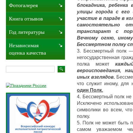
блокадника, ребенка
Фотогалерея
улицы города с его
участие в параде в к
Книга отзывов
самостоятельно от
транспарант с по
Год литературы
Вечному огню, ином
Бессмертном полку ст
Независимая
3. Бессмертный полк —
оценка качества
негосударственная граж
полка может
кажды
вероисповедания, на
иных взглядов.
Бессмер
что служит иному, для
один Полк.
4. Бессмертный полк не
Исключено использован
символики во всем, чт
полку.
5. Полк не может быть 
самом уважаемом чел