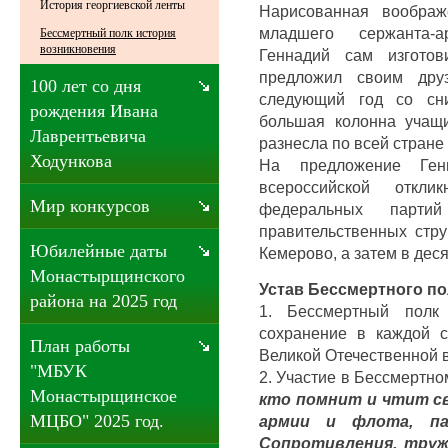
История георгиевской ленты
Нарисованная воображ
младшего сержанта-а
Бессмертный полк история
возникновения
Геннадий сам изготов
предложил своим дру
100 лет со дня
следующий год со сн
рождения Ивана
большая колонна учащ
Лаврентьевича
разнесла по всей стране 
Ходункова
На предложение Ген
всероссийской отклик
Мир конкурсов
федеральных парти
правительственных стр
Юбилейные даты
Кемерово, а затем в дес
Монастырщинского
Устав Бессмертного по
района на 2025 год
1. Бессмертный полк 
сохранение в каждой 
План работы
Великой Отечественной 
"МБУК
2. Участие в Бессмертно
Монастырщинское
кто помнит и чтит с
МЦБО" 2025 год.
армии и флота, пар
Сопротивления, труже