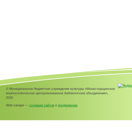
© Муниципальное бюджетное учреждение культуры «Монастырщинское
межпоселенческое централизованное библиотечное объединение»,
2026
Web-canape —
создание сайтов
и
продвижение