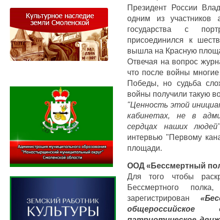
Президент России Вла
одним из участников 
государства с порт
присоединился к шеств
вышла на Красную площ
Отвечая на вопрос журн
что после войны многие
Победы, но судьба сло
войны получили такую во
"Ценность этой инициат
кабинетах, не в адм
сердцах наших людей"
интервью "Первому кан
площади.
ООД «Бессмертный пол
Для того чтобы раск
Бессмертного полк
зарегистрирован
«Бе
общероссийское 
патриотическое движ