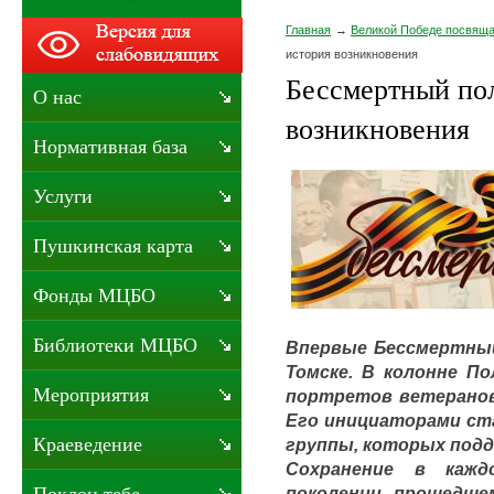
Главная
Великой Победе посвящ
история возникновения
Бессмертный по
О нас
возникновения
Нормативная база
Услуги
Пушкинская карта
Фонды МЦБО
Библиотеки МЦБО
Впервые Бессмертный 
Томске. В колонне По
Мероприятия
портретов ветеранов
Его инициаторами ст
Краеведение
группы, которых подд
Сохранение в каж
поколении, прошедшем