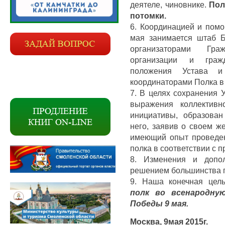
деятеле, чиновнике.
Пол
потомки.
6. Координацией и пом
мая занимается штаб Б
организаторами Гра
организации и граж
положения Устава и
координаторами Полка в
7. В целях сохранения 
выражения коллективн
инициативы, образова
него, заявив о своем ж
имеющий опыт проведен
полка в соответствии с 
8. Изменения и допол
решением большинства г
9. Наша конечная це
полк во всенародну
Победы 9 мая.
Москва, 9мая 2015г.