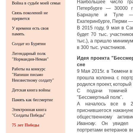
Наибольшее число гр
Война в судьбе моей семьи
Петербурге — 30000 г
Связь поколений не
Барнауле и Туле — 
прервется
Екатеринбурге, Перми —
В 2015 году, 9 мая в Са
У времени есть своя
будет 70 тыс. участник
память.
тыс.), а пришло миниму
Солдат из Бурятии
в 300 тыс. участников.
Легендарный полк
Идея проекта "Бессме
"Нормандия-Неман"
сне
Работы на конкурс
9 Мая 2015г. в Тюмени 
"Напиши письмо
прошла колонна с порт
Неизвестному солдату"
родился проект, который
С подачи томичей з
Детская книга войны
"Бессмертный полк".
Память как бессмертие
А началось все в 20
приснившегося наканун
Электронная книга
"Солдаты Победы"
общественному актив
Иванову
. Он увидел 
75 лет Победы
портретами ветеранов в