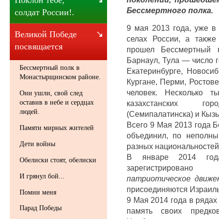
Поклон тебе,
Бессмертного полка.
солдат России!.
9 мая 2013 года, уже в
Великой Победе
селах России, а также
посвящается
прошел Бессмертный 
Барнаул, Тула — число г
Бессмертный полк в
Екатеринбурге, Новосиб
Монастырщинском районе.
Кургане, Перми, Ростове
человек. Несколько т
Они ушли, свой след
оставив в небе и сердцах
казахстанских го
людей.
(Семипалатинска) и Кыз
Всего 9 Мая 2013 года 
Памяти мирных жителей
объединил, по неполны
Дети войны
разных национальностей
В январе 2014 год
Обелиски стоят, обелиски
зарегистрирован
И грянул бой...
патриотическое движе
присоединяются Израиль
Помни меня
9 Мая 2014 года в ряда
Парад Победы
память своих предко